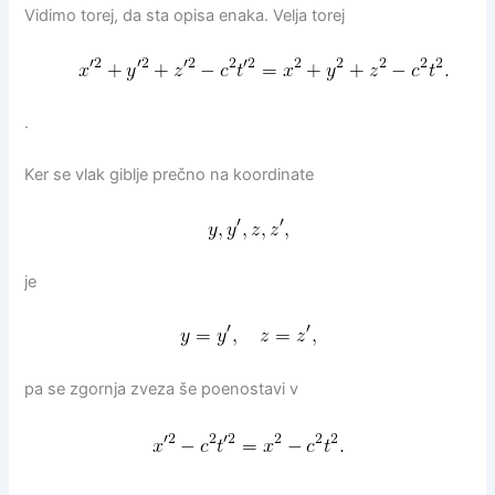
Vidimo torej, da sta opisa enaka. Velja torej
.
Ker se vlak giblje prečno na koordinate
je
pa se zgornja zveza še poenostavi v