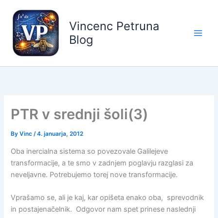
Skip
to
Vincenc Petruna
content
Blog
PTR v srednji šoli(3)
By
Vinc
/
4. januarja, 2012
Oba inercialna sistema so povezovale Galilejeve
transformacije, a te smo v zadnjem poglavju razglasi za
neveljavne. Potrebujemo torej nove transformacije.
Vprašamo se, ali je kaj, kar opišeta enako oba, sprevodnik
in postajenačelnik. Odgovor nam spet prinese naslednji