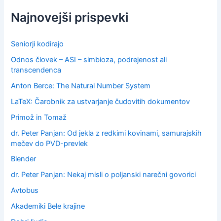
h
f
Najnovejši prispevki
o
r
:
Seniorji kodirajo
Odnos človek – ASI – simbioza, podrejenost ali
transcendenca
Anton Berce: The Natural Number System
LaTeX: Čarobnik za ustvarjanje čudovitih dokumentov
Primož in Tomaž
dr. Peter Panjan: Od jekla z redkimi kovinami, samurajskih
mečev do PVD-prevlek
Blender
dr. Peter Panjan: Nekaj misli o poljanski narečni govorici
Avtobus
Akademiki Bele krajine