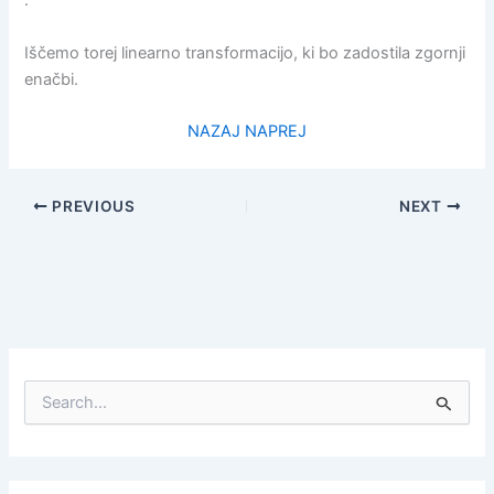
.
Iščemo torej linearno transformacijo, ki bo zadostila zgornji
enačbi.
NAZAJ
NAPREJ
PREVIOUS
NEXT
S
e
a
r
c