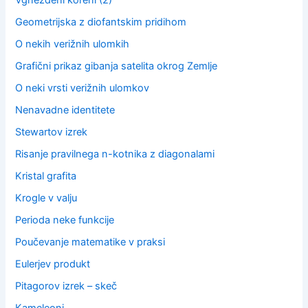
Vgnezdeni koreni (2)
Geometrijska z diofantskim pridihom
O nekih verižnih ulomkih
Grafični prikaz gibanja satelita okrog Zemlje
O neki vrsti verižnih ulomkov
Nenavadne identitete
Stewartov izrek
Risanje pravilnega n-kotnika z diagonalami
Kristal grafita
Krogle v valju
Perioda neke funkcije
Poučevanje matematike v praksi
Eulerjev produkt
Pitagorov izrek – skeč
Kameleoni