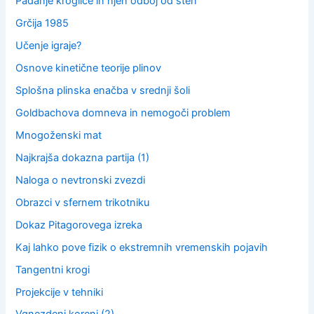
Padanje kroglice in njen odboj od sten
Grčija 1985
Učenje igraje?
Osnove kinetične teorije plinov
Splošna plinska enačba v srednji šoli
Goldbachova domneva in nemogoči problem
Mnogoženski mat
Najkrajša dokazna partija (1)
Naloga o nevtronski zvezdi
Obrazci v sfernem trikotniku
Dokaz Pitagorovega izreka
Kaj lahko pove fizik o ekstremnih vremenskih pojavih
Tangentni krogi
Projekcije v tehniki