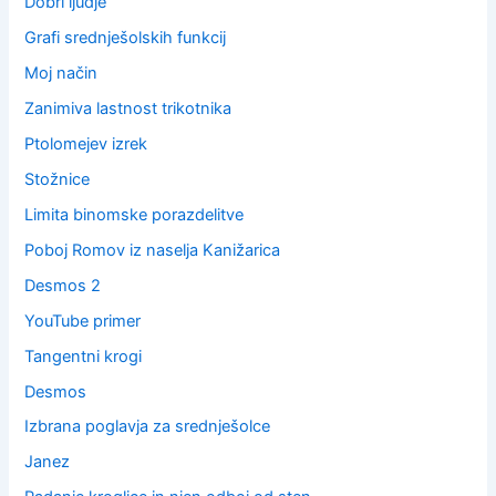
Dobri ljudje
Grafi srednješolskih funkcij
Moj način
Zanimiva lastnost trikotnika
Ptolomejev izrek
Stožnice
Limita binomske porazdelitve
Poboj Romov iz naselja Kanižarica
Desmos 2
YouTube primer
Tangentni krogi
Desmos
Izbrana poglavja za srednješolce
Janez