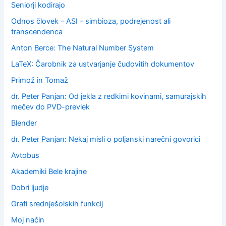
:
Seniorji kodirajo
Odnos človek – ASI – simbioza, podrejenost ali
transcendenca
Anton Berce: The Natural Number System
LaTeX: Čarobnik za ustvarjanje čudovitih dokumentov
Primož in Tomaž
dr. Peter Panjan: Od jekla z redkimi kovinami, samurajskih
mečev do PVD-prevlek
Blender
dr. Peter Panjan: Nekaj misli o poljanski narečni govorici
Avtobus
Akademiki Bele krajine
Dobri ljudje
Grafi srednješolskih funkcij
Moj način