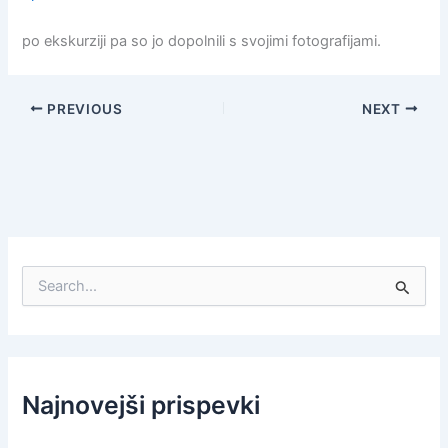
po ekskurziji pa so jo dopolnili s svojimi fotografijami.
PREVIOUS
NEXT
S
e
a
r
c
h
f
Najnovejši prispevki
o
r