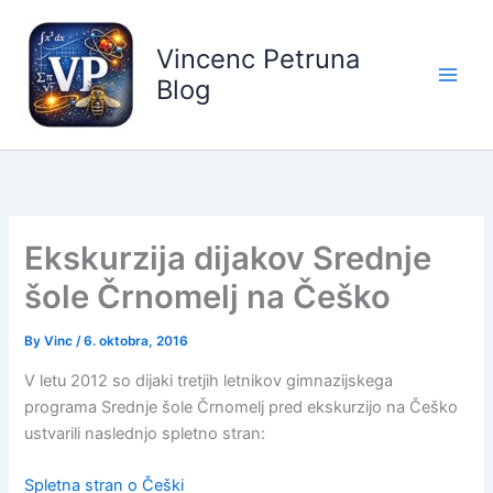
Skip
to
Vincenc Petruna
content
Blog
Ekskurzija dijakov Srednje
šole Črnomelj na Češko
By
Vinc
/
6. oktobra, 2016
V letu 2012 so dijaki tretjih letnikov gimnazijskega
programa Srednje šole Črnomelj pred ekskurzijo na Češko
ustvarili naslednjo spletno stran:
Spletna stran o Češki