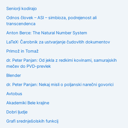
h
f
Seniorji kodirajo
o
Odnos človek – ASI – simbioza, podrejenost ali
r
transcendenca
:
Anton Berce: The Natural Number System
LaTeX: Čarobnik za ustvarjanje čudovitih dokumentov
Primož in Tomaž
dr. Peter Panjan: Od jekla z redkimi kovinami, samurajskih
mečev do PVD-prevlek
Blender
dr. Peter Panjan: Nekaj misli o poljanski narečni govorici
Avtobus
Akademiki Bele krajine
Dobri ljudje
Grafi srednješolskih funkcij