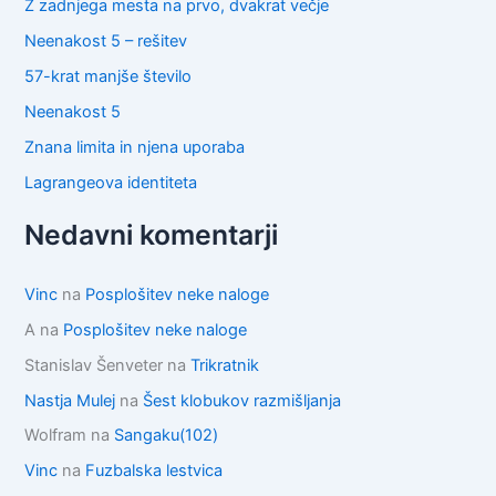
Z zadnjega mesta na prvo, dvakrat večje
Neenakost 5 – rešitev
57-krat manjše število
Neenakost 5
Znana limita in njena uporaba
Lagrangeova identiteta
Nedavni komentarji
Vinc
na
Posplošitev neke naloge
A
na
Posplošitev neke naloge
Stanislav Šenveter
na
Trikratnik
Nastja Mulej
na
Šest klobukov razmišljanja
Wolfram
na
Sangaku(102)
Vinc
na
Fuzbalska lestvica