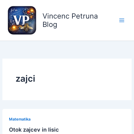
Skip
to
Vincenc Petruna
content
Blog
zajci
Matematika
Otok zajcev in lisic