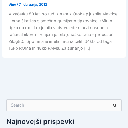
Vinc
/
7. februarja, 2012
V začetku 80.let so tudi k nam z Otoka pljusnile Mavrice
– črna škatlica s smešno gumijasto tipkovnico (Mirko
tipka na radirko) je bila v bistvu eden prvih osebnih
računalnikov in v njem je bilo junaško srce – procesor
Zilog80. Spomina je imela mrcina celih 64kb, od tega
16kb ROMa in 48kb RAMa. Za zunanjo […]
S
e
a
r
Najnovejši prispevki
c