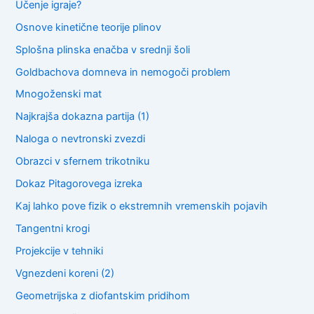
Učenje igraje?
Osnove kinetične teorije plinov
Splošna plinska enačba v srednji šoli
Goldbachova domneva in nemogoči problem
Mnogoženski mat
Najkrajša dokazna partija (1)
Naloga o nevtronski zvezdi
Obrazci v sfernem trikotniku
Dokaz Pitagorovega izreka
Kaj lahko pove fizik o ekstremnih vremenskih pojavih
Tangentni krogi
Projekcije v tehniki
Vgnezdeni koreni (2)
Geometrijska z diofantskim pridihom