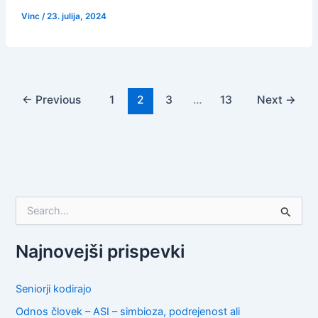
Vinc
/
23. julija, 2024
←
Previous
1
2
3
…
13
Next
→
S
e
a
r
Najnovejši prispevki
c
h
f
Seniorji kodirajo
o
Odnos človek – ASI – simbioza, podrejenost ali
r