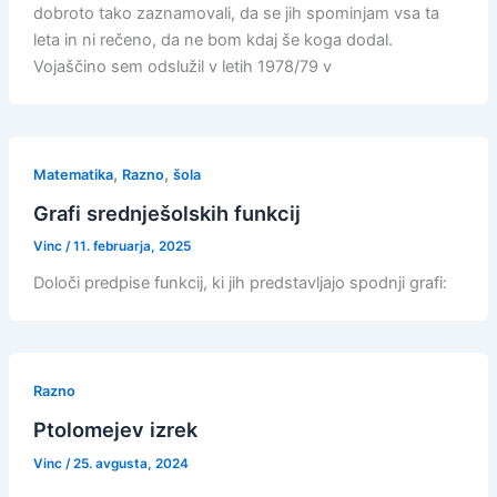
dobroto tako zaznamovali, da se jih spominjam vsa ta
leta in ni rečeno, da ne bom kdaj še koga dodal.
Vojaščino sem odslužil v letih 1978/79 v
,
,
Matematika
Razno
šola
Grafi srednješolskih funkcij
Vinc
/
11. februarja, 2025
Določi predpise funkcij, ki jih predstavljajo spodnji grafi:
Razno
Ptolomejev izrek
Vinc
/
25. avgusta, 2024