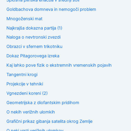
Goldbachova domneva in nemogoči problem
Mnogoženski mat
Najkrajša dokazna partija (1)
Naloga o nevtronski zvezdi
Obrazci v sfernem trikotniku
Dokaz Pitagorovega izreka
Kaj lahko pove fizik o ekstremnih vremenskih pojavih
Tangentni krogi
Projekcije v tehniki
Vgnezdeni koreni (2)
Geometrijska z diofantskim pridihom
O nekih verižnih ulomkih
Grafični prikaz gibanja satelita okrog Zemlje
O neki vrsti verižnih ulomkov