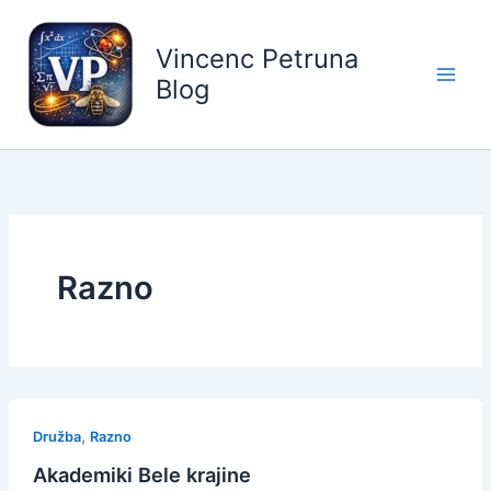
Skip
to
Vincenc Petruna
content
Blog
Razno
,
Družba
Razno
Akademiki Bele krajine