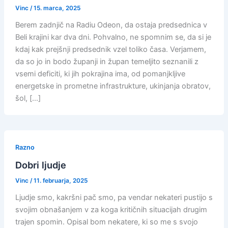
Vinc
/
15. marca, 2025
Berem zadnjič na Radiu Odeon, da ostaja predsednica v
Beli krajini kar dva dni. Pohvalno, ne spomnim se, da si je
kdaj kak prejšnji predsednik vzel toliko časa. Verjamem,
da so jo in bodo županji in župan temeljito seznanili z
vsemi deficiti, ki jih pokrajina ima, od pomanjkljive
energetske in prometne infrastrukture, ukinjanja obratov,
šol, […]
Razno
Dobri ljudje
Vinc
/
11. februarja, 2025
Ljudje smo, kakršni pač smo, pa vendar nekateri pustijo s
svojim obnašanjem v za koga kritičnih situacijah drugim
trajen spomin. Opisal bom nekatere, ki so me s svojo