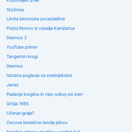
Ptolomejev izrek
Stožnice
Limita binomske porazdelitve
Poboj Romov iz naselja Kanižarica
Desmos 2
YouTube primer
Tangentni krogi
Desmos
Izbrana poglavja za srednješolce
Janez
Padanje kroglice in njen odboj od sten
Grčija 1985
Učenje igraje?
Osnove kinetične teorije plinov
Splošna plinska enačba v srednji šoli