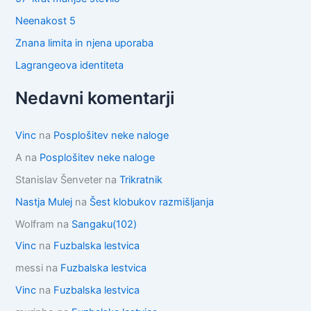
Neenakost 5
Znana limita in njena uporaba
Lagrangeova identiteta
Nedavni komentarji
Vinc
na
Posplošitev neke naloge
A
na
Posplošitev neke naloge
Stanislav Šenveter
na
Trikratnik
Nastja Mulej
na
Šest klobukov razmišljanja
Wolfram
na
Sangaku(102)
Vinc
na
Fuzbalska lestvica
messi
na
Fuzbalska lestvica
Vinc
na
Fuzbalska lestvica