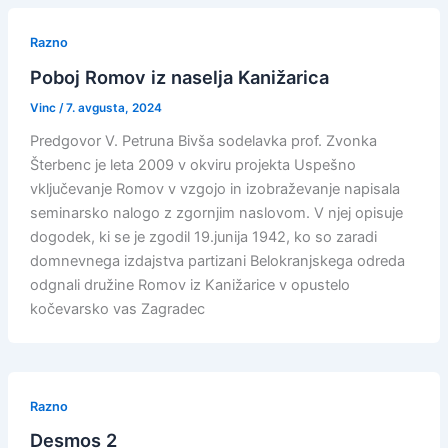
Razno
Poboj Romov iz naselja Kanižarica
Vinc
/
7. avgusta, 2024
Predgovor V. Petruna Bivša sodelavka prof. Zvonka
Šterbenc je leta 2009 v okviru projekta Uspešno
vključevanje Romov v vzgojo in izobraževanje napisala
seminarsko nalogo z zgornjim naslovom. V njej opisuje
dogodek, ki se je zgodil 19.junija 1942, ko so zaradi
domnevnega izdajstva partizani Belokranjskega odreda
odgnali družine Romov iz Kanižarice v opustelo
kočevarsko vas Zagradec
Razno
Desmos 2