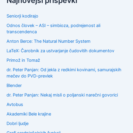
Najnovejši prispevki
c
h
f
Seniorji kodirajo
o
Odnos človek – ASI – simbioza, podrejenost ali
r
transcendenca
:
Anton Berce: The Natural Number System
LaTeX: Čarobnik za ustvarjanje čudovitih dokumentov
Primož in Tomaž
dr. Peter Panjan: Od jekla z redkimi kovinami, samurajskih
mečev do PVD-prevlek
Blender
dr. Peter Panjan: Nekaj misli o poljanski narečni govorici
Avtobus
Akademiki Bele krajine
Dobri ljudje
Grafi srednješolskih funkcij