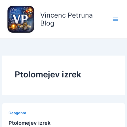
Skip
to
Vincenc Petruna
content
Blog
Ptolomejev izrek
Geogebra
Ptolomejev izrek