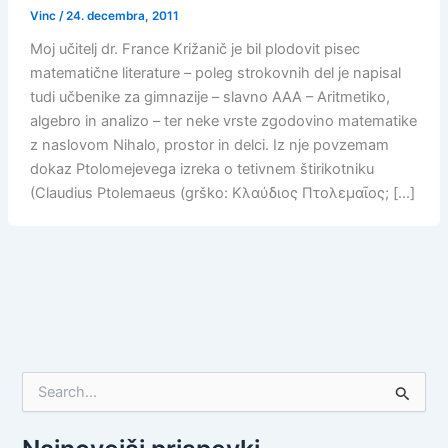
Vinc
/
24. decembra, 2011
Moj učitelj dr. France Križanič je bil plodovit pisec
matematične literature – poleg strokovnih del je napisal
tudi učbenike za gimnazije – slavno AAA – Aritmetiko,
algebro in analizo – ter neke vrste zgodovino matematike
z naslovom Nihalo, prostor in delci. Iz nje povzemam
dokaz Ptolomejevega izreka o tetivnem štirikotniku
(Claudius Ptolemaeus (grško: Κλαύδιος Πτολεμαῖος; […]
S
e
a
r