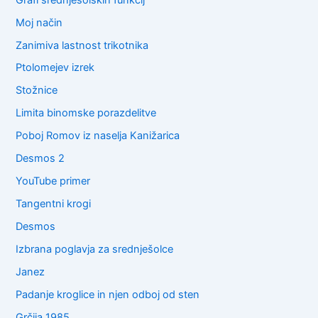
Moj način
Zanimiva lastnost trikotnika
Ptolomejev izrek
Stožnice
Limita binomske porazdelitve
Poboj Romov iz naselja Kanižarica
Desmos 2
YouTube primer
Tangentni krogi
Desmos
Izbrana poglavja za srednješolce
Janez
Padanje kroglice in njen odboj od sten
Grčija 1985