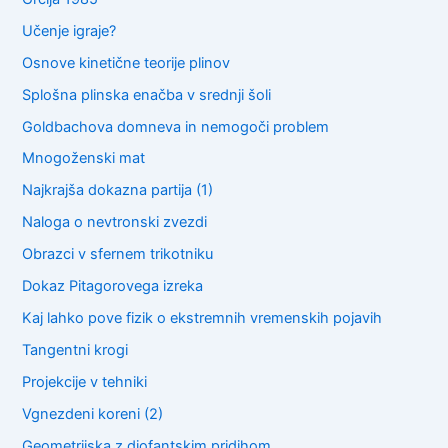
Učenje igraje?
Osnove kinetične teorije plinov
Splošna plinska enačba v srednji šoli
Goldbachova domneva in nemogoči problem
Mnogoženski mat
Najkrajša dokazna partija (1)
Naloga o nevtronski zvezdi
Obrazci v sfernem trikotniku
Dokaz Pitagorovega izreka
Kaj lahko pove fizik o ekstremnih vremenskih pojavih
Tangentni krogi
Projekcije v tehniki
Vgnezdeni koreni (2)
Geometrijska z diofantskim pridihom