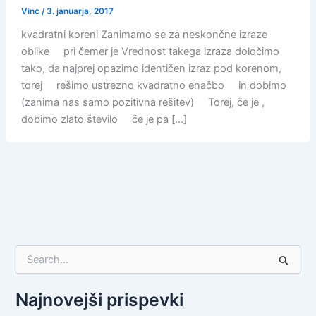
Vinc
/
3. januarja, 2017
kvadratni koreni Zanimamo se za neskončne izraze
oblike pri čemer je Vrednost takega izraza določimo
tako, da najprej opazimo identičen izraz pod korenom,
torej rešimo ustrezno kvadratno enačbo in dobimo
(zanima nas samo pozitivna rešitev) Torej, če je ,
dobimo zlato število če je pa […]
S
e
a
r
Najnovejši prispevki
c