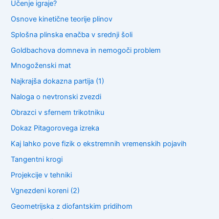
Učenje igraje?
Osnove kinetične teorije plinov
Splošna plinska enačba v srednji šoli
Goldbachova domneva in nemogoči problem
Mnogoženski mat
Najkrajša dokazna partija (1)
Naloga o nevtronski zvezdi
Obrazci v sfernem trikotniku
Dokaz Pitagorovega izreka
Kaj lahko pove fizik o ekstremnih vremenskih pojavih
Tangentni krogi
Projekcije v tehniki
Vgnezdeni koreni (2)
Geometrijska z diofantskim pridihom