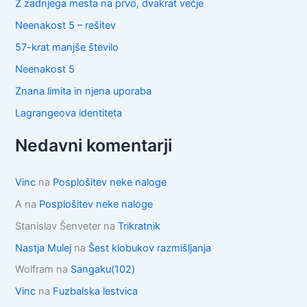
Z zadnjega mesta na prvo, dvakrat večje
Neenakost 5 – rešitev
57-krat manjše število
Neenakost 5
Znana limita in njena uporaba
Lagrangeova identiteta
Nedavni komentarji
Vinc
na
Posplošitev neke naloge
A
na
Posplošitev neke naloge
Stanislav Šenveter
na
Trikratnik
Nastja Mulej
na
Šest klobukov razmišljanja
Wolfram
na
Sangaku(102)
Vinc
na
Fuzbalska lestvica