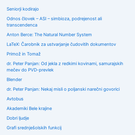
h
f
Seniorji kodirajo
o
Odnos človek – ASI – simbioza, podrejenost ali
r
transcendenca
:
Anton Berce: The Natural Number System
LaTeX: Čarobnik za ustvarjanje čudovitih dokumentov
Primož in Tomaž
dr. Peter Panjan: Od jekla z redkimi kovinami, samurajskih
mečev do PVD-prevlek
Blender
dr. Peter Panjan: Nekaj misli o poljanski narečni govorici
Avtobus
Akademiki Bele krajine
Dobri ljudje
Grafi srednješolskih funkcij