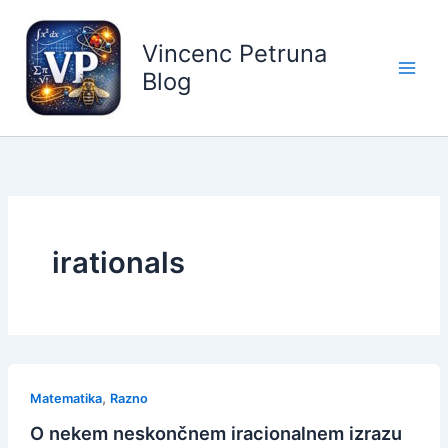
Skip
to
Vincenc Petruna
content
Blog
irationals
,
Matematika
Razno
O nekem neskončnem iracionalnem izrazu