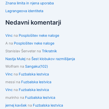
Znana limita in njena uporaba
Lagrangeova identiteta
Nedavni komentarji
Vinc
na
Posplošitev neke naloge
A
na
Posplošitev neke naloge
Stanislav Šenveter
na
Trikratnik
Nastja Mulej
na
Šest klobukov razmišljanja
Wolfram
na
Sangaku(102)
Vinc
na
Fuzbalska lestvica
messi
na
Fuzbalska lestvica
Vinc
na
Fuzbalska lestvica
murinho
na
Fuzbalska lestvica
jernej kavšek
na
Fuzbalska lestvica