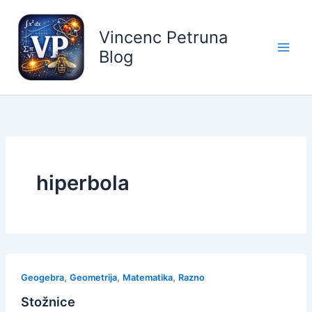
Skip
to
Vincenc Petruna
content
Blog
hiperbola
,
,
,
Geogebra
Geometrija
Matematika
Razno
Stožnice