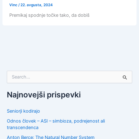
Vinc
/
22. avgusta, 2024
Premikaj spodnje točke tako, da dobiš
S
e
a
r
Najnovejši prispevki
c
h
f
Seniorji kodirajo
o
Odnos človek – ASI – simbioza, podrejenost ali
r
transcendenca
:
Anton Berce: The Natural Number System