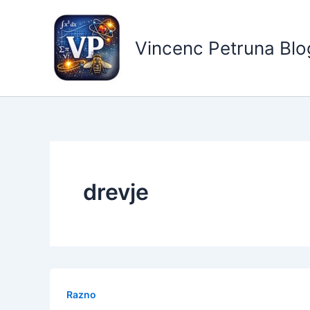
Skip
to
content
Vincenc Petruna Blo
drevje
Razno