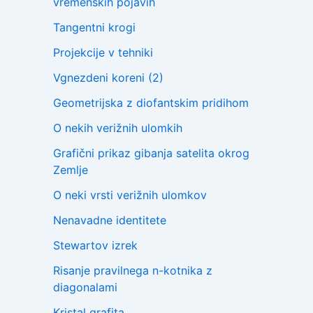
vremenskih pojavih
Tangentni krogi
Projekcije v tehniki
Vgnezdeni koreni (2)
Geometrijska z diofantskim pridihom
O nekih verižnih ulomkih
Grafični prikaz gibanja satelita okrog
Zemlje
O neki vrsti verižnih ulomkov
Nenavadne identitete
Stewartov izrek
Risanje pravilnega n-kotnika z
diagonalami
Kristal grafita