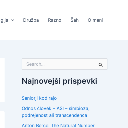
gija
Družba
Razno
Šah
O meni
S
e
a
r
Najnovejši prispevki
c
h
f
Seniorji kodirajo
o
r
Odnos človek – ASI – simbioza,
:
podrejenost ali transcendenca
Anton Berce: The Natural Number