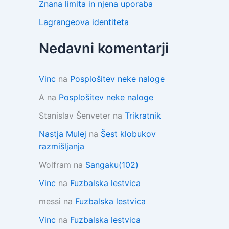
Znana limita in njena uporaba
Lagrangeova identiteta
Nedavni komentarji
Vinc
na
Posplošitev neke naloge
A
na
Posplošitev neke naloge
Stanislav Šenveter
na
Trikratnik
Nastja Mulej
na
Šest klobukov
razmišljanja
Wolfram
na
Sangaku(102)
Vinc
na
Fuzbalska lestvica
messi
na
Fuzbalska lestvica
Vinc
na
Fuzbalska lestvica